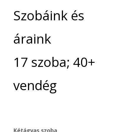
Szobáink és
áraink
17 szoba; 40+
vendég
Kétágyas szoba