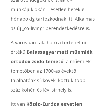
munkájuk okán – esetleg hetekig,
hónapokig tartózkodnak itt. Alkalmas
az új „co-living” berendezkedésre is.
A városban található a történelmi
értékű
Balassagyarmati műemlék
ortodox zsidó temető,
a műemlék
temetőben az 1700-as évektől
találhatóak sírkövek, köztük több
száz kohén és lévi sírhely is.
Itt van
Közép-Európa egyetlen