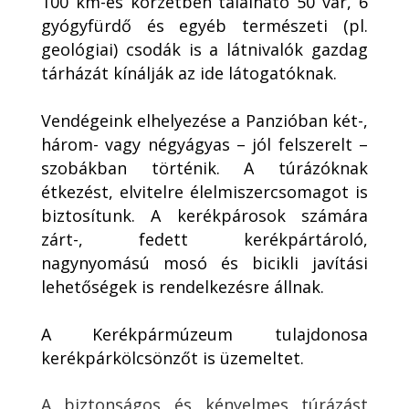
100 km-es körzetben található 50 vár, 6
gyógyfürdő és egyéb természeti (pl.
geológiai) csodák is a látnivalók gazdag
tárházát kínálják az ide látogatóknak.
Vendégeink elhelyezése a Panzióban két-,
három- vagy négyágyas – jól felszerelt –
szobákban történik. A túrázóknak
étkezést, elvitelre élelmiszercsomagot is
biztosítunk.
A kerékpárosok számára
zárt-, fedett kerékpártároló,
nagynyomású mosó és bicikli javítási
lehetőségek is rendelkezésre állnak.
A Kerékpármúzeum tulajdonosa
kerékpárkölcsönzőt is üzemeltet.
A biztonságos és kényelmes túrázást