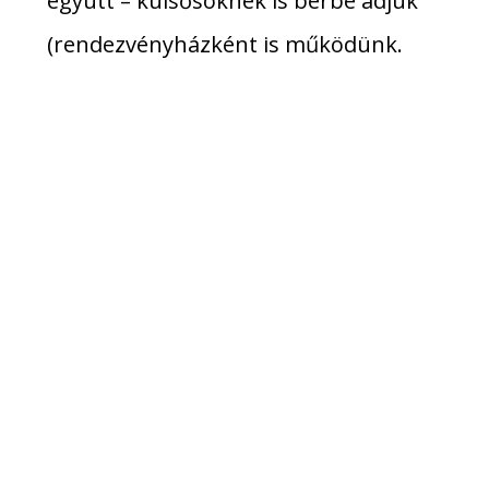
együtt – külsősöknek is bérbe adjuk
(rendezvényházként is működünk.